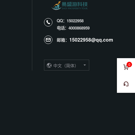
QQ：15022958
电话：4000868959
15022958@qq.com
邮箱：
0
中文（简体）