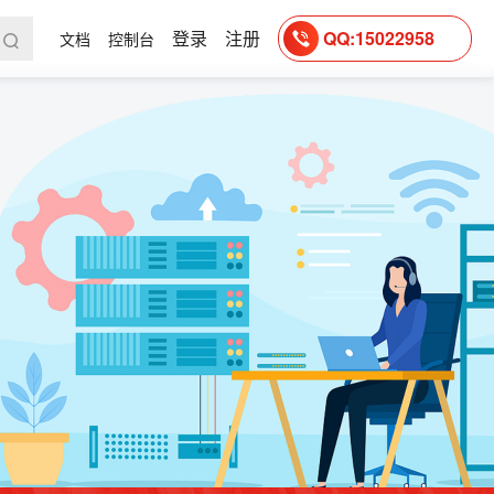
登录
注册
QQ:15022958
支持与服务
文档
关于我们
控制台