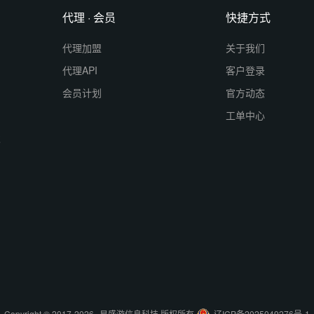
代理 · 会员
快捷方式
代理加盟
关于我们
代理API
客户登录
会员计划
官方动态
工单中心
发
Copyright © 2017-
2026
易盛游信息科技 版权所有
辽ICP备2025049276号-1